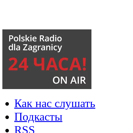
Как нас слушать
Подкасты
RSS