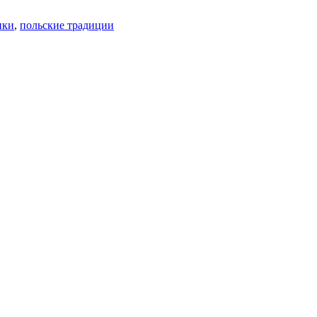
ики
,
польские традиции