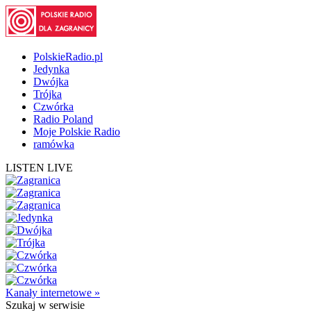
PolskieRadio.pl
Jedynka
Dwójka
Trójka
Czwórka
Radio Poland
Moje Polskie Radio
ramówka
LISTEN LIVE
Kanały internetowe »
Szukaj
w serwisie