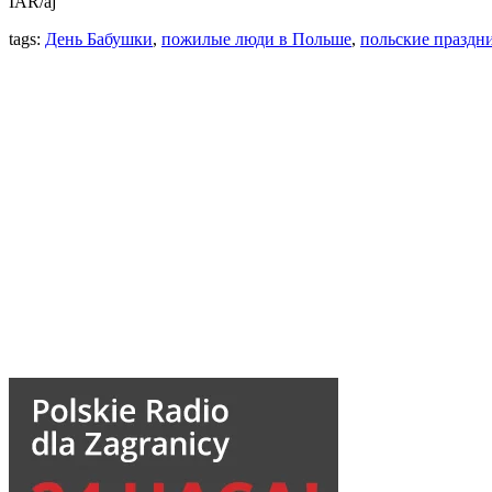
IAR/aj
tags:
День Бабушки
,
пожилые люди в Польше
,
польские праздн