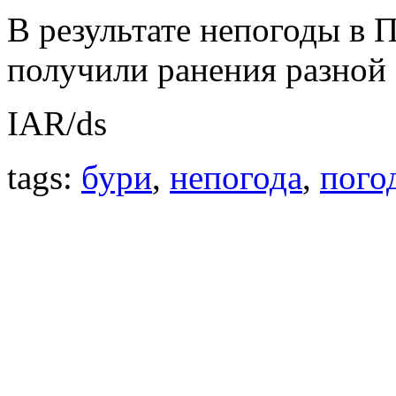
В результате непогоды в 
получили ранения разной 
IAR/ds
tags:
бури
,
непогода
,
пого